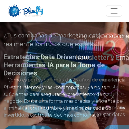
¿Siente que sus mensajes se pierden en la
bandeja de entrada?
Newsletter y Email Marketing Efectivo
con Agentes de IA
Como expertos con
más de 25 años de experiencia
en email marketing
, sabemos que la clave no está en
enviar más, sino en enviar mejor, aprovechando
agentes de inteligencia artificial como Claude,
Gemini, ChatGPT y NotebookLM para procesar y
analizar datos.