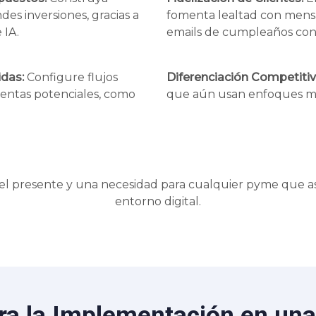
des inversiones, gracias a
fomenta lealtad con mens
 IA.
emails de cumpleaños con 
das:
Configure flujos
Diferenciación Competitiv
entas potenciales, como
que aún usan enfoques ma
s el presente y una necesidad para cualquier pyme que as
entorno digital.
ra la Implementación en un