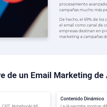
procesamiento avanzado 
campañas mucho más pers
De hecho, el 69% de los
el email como canal de c
empresas destinan en pr
marketing a campañas de
ve de un Email Marketing de
Contenido Dinámico
i, GPT, NotebookLM)
La IA permite mostrar d