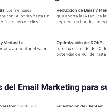
ra:
Los mensajes
Reducción de Bajas y Mejo
os con IA logran hasta un
que aporta la IA reduce la
más en tasa de clics
lleguen a la bandeja princ
 y Ventas:
La
Optimización del ROI:
El e
puede aumentar el valor
retorno estimado de 40 dól
potencial de ROI de hast
s del Email Marketing para 
puestos:
Construya
Fidelización de Clientes:
El