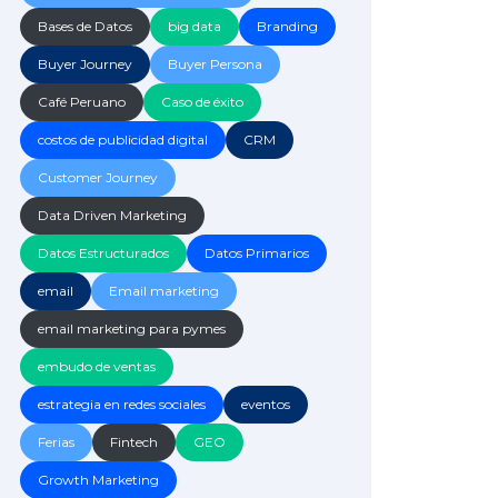
Bases de Datos
big data
Branding
Buyer Journey
Buyer Persona
Café Peruano
Caso de éxito
costos de publicidad digital
CRM
Customer Journey
Data Driven Marketing
Datos Estructurados
Datos Primarios
email
Email marketing
email marketing para pymes
embudo de ventas
estrategia en redes sociales
eventos
Ferias
Fintech
GEO
Growth Marketing