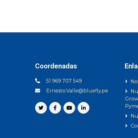
Coordenadas
Enl
51 969 707 549
No
Ernesto.Valle@bluefly.pe
Nu
Grow
Pym
Nu
Co