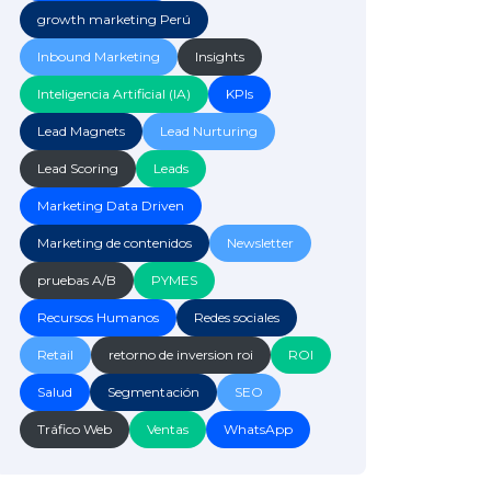
growth marketing Perú
Inbound Marketing
Insights
Inteligencia Artificial (IA)
KPIs
Lead Magnets
Lead Nurturing
Lead Scoring
Leads
Marketing Data Driven
Marketing de contenidos
Newsletter
pruebas A/B
PYMES
Recursos Humanos
Redes sociales
Retail
retorno de inversion roi
ROI
Salud
Segmentación
SEO
Tráfico Web
Ventas
WhatsApp